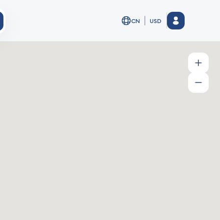
CN
USD