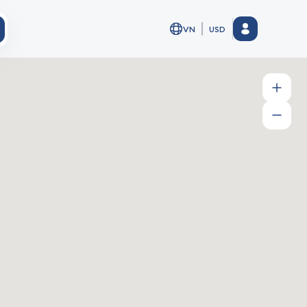
VN
USD