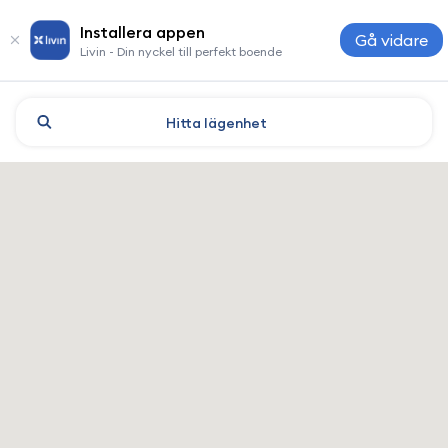
Installera appen
Gå vidare
Livin - Din nyckel till perfekt boende
Hitta
lägenhet
Guangzhou: hotell och boen