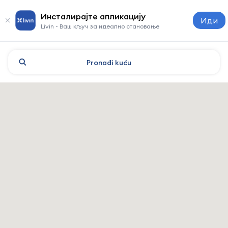
Инсталирајте апликацију
Иди
Livin - Ваш кључ за идеално становање
Pronađi
kuću
Kazan: hoteli i smeštaj