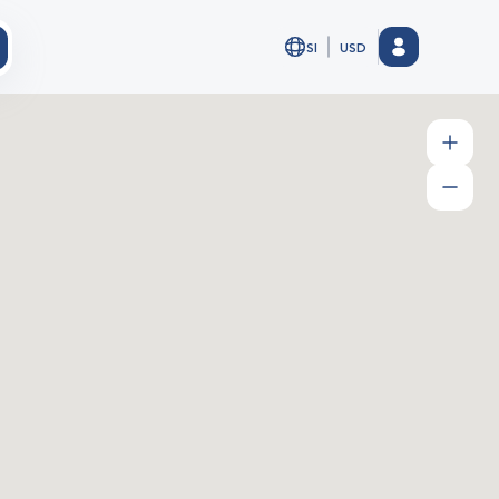
SI
USD