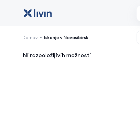
Novosibirsk: hoteli in na
Domov
Iskanje v Novosibirsk
Ni razpoložljivih možnosti