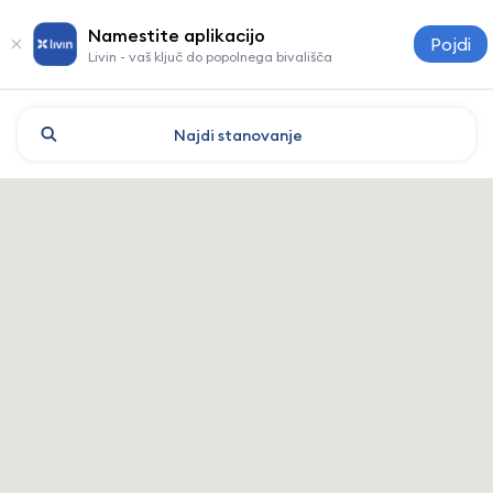
Namestite aplikacijo
Pojdi
Livin - vaš ključ do popolnega bivališča
Najdi
stanovanje
Almaty: hoteli in nastanitve