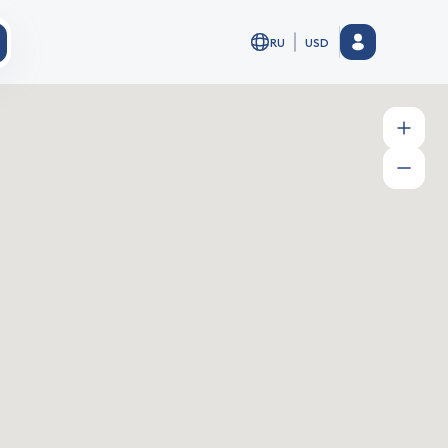
RU
USD