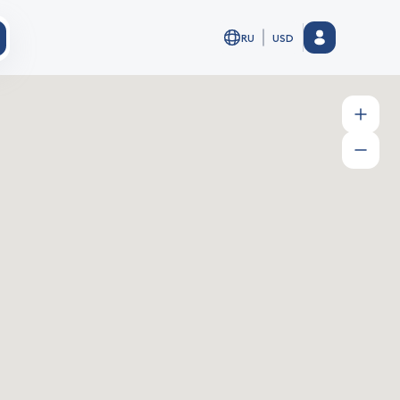
RU
USD