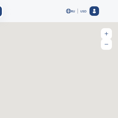
RU
USD