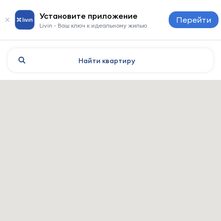
Установите приложение
Перейти
Livin - Ваш ключ к идеальному жилью
Найти
квартиру
Milan: отели и жильё