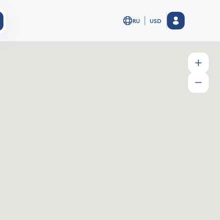
RU
USD