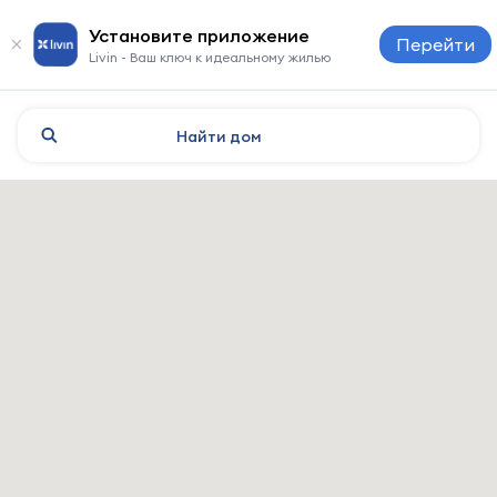
Установите приложение
Перейти
Livin - Ваш ключ к идеальному жилью
Найти
дом
Kairouan: отели и жильё