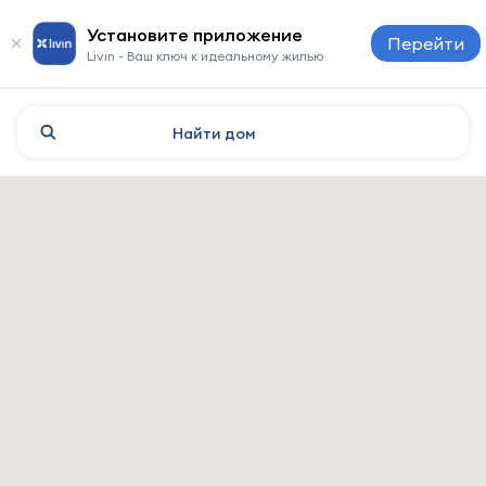
Установите приложение
Перейти
Livin - Ваш ключ к идеальному жилью
Найти
дом
Guadalajara: отели и жильё