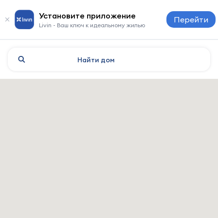
Установите приложение
Перейти
Livin - Ваш ключ к идеальному жилью
Найти
дом
Eindhoven: отели и жильё