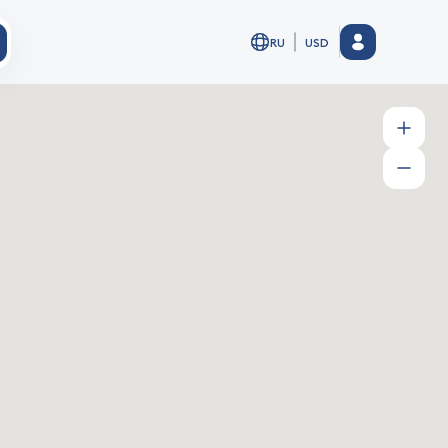
RU
USD