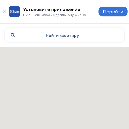
Установите приложение
Перейти
Livin - Ваш ключ к идеальному жилью
Найти
квартиру
Barquisimeto: отели и жильё