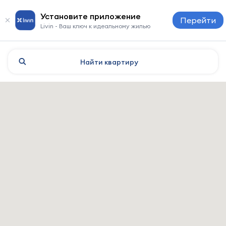
Установите приложение
Перейти
Livin - Ваш ключ к идеальному жилью
Найти
квартиру
Астана: отели и жильё