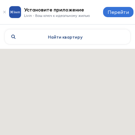
Установите приложение
Перейти
Livin - Ваш ключ к идеальному жилью
Найти
квартиру
Mosul: отели и жильё