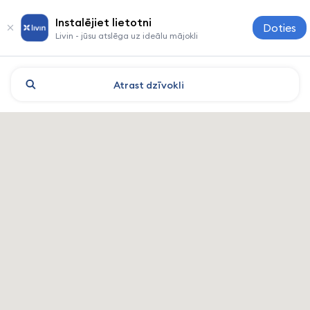
Instalējiet lietotni
Doties
Livin - jūsu atslēga uz ideālu mājokli
Atrast
dzīvokli
Guangzhou: viesnīcas un nak