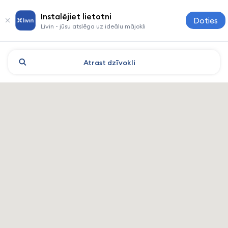
Instalējiet lietotni
Doties
Livin - jūsu atslēga uz ideālu mājokli
Atrast
dzīvokli
Shanghai: viesnīcas un nakt