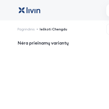
Chengdu: viešbučiai ir 
Pagrindinis
Ieškoti Chengdu
Nėra prieinamų variantų