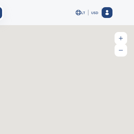
LT
USD