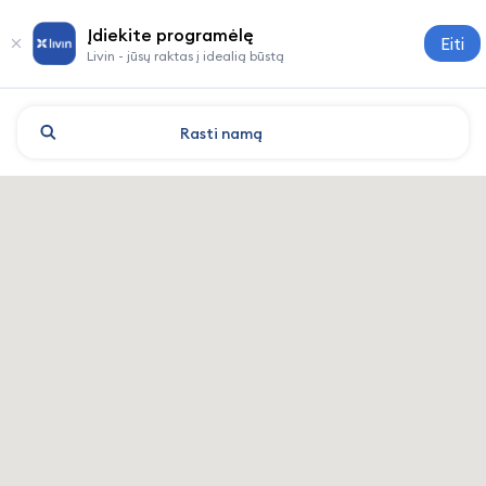
Įdiekite programėlę
Eiti
Livin - jūsų raktas į idealią būstą
Rasti
namą
Guangzhou: viešbučiai ir ap