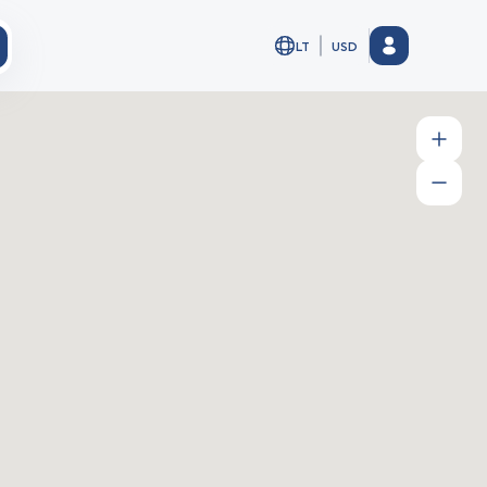
LT
USD