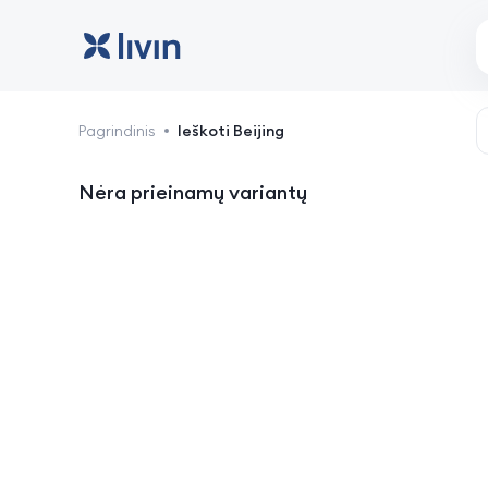
Beijing: viešbučiai ir ap
Pagrindinis
Ieškoti Beijing
Nėra prieinamų variantų