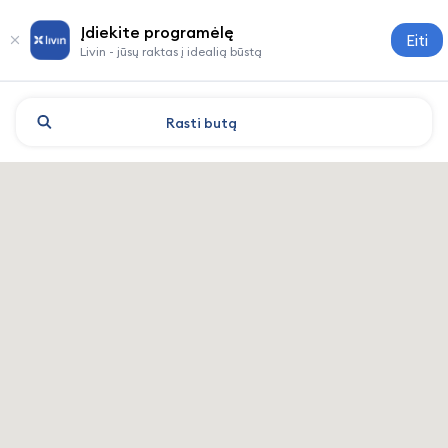
Įdiekite programėlę
Eiti
Livin - jūsų raktas į idealią būstą
Rasti
butą
Shanghai: viešbučiai ir apgy