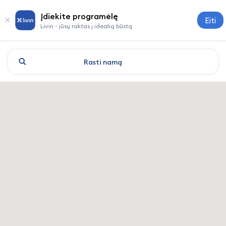
Įdiekite programėlę
Eiti
Livin - jūsų raktas į idealią būstą
Rasti
namą
Yekaterinburg: viešbučiai ir