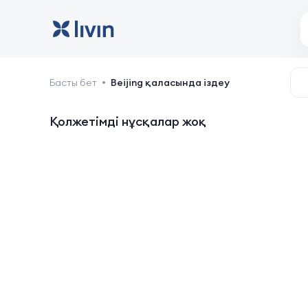
Beijing: қонақ үйлер ме
Басты бет
Beijing қаласында іздеу
Қолжетімді нұсқалар жоқ