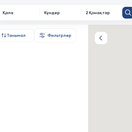
Қала
Күндер
2 Қонақтар
н тұрғын үй
Танымал
Фильтрлер