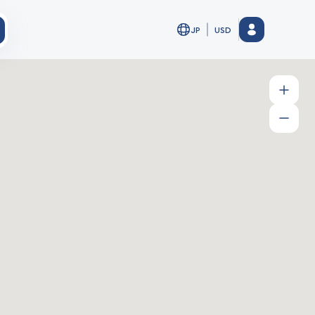
JP
USD