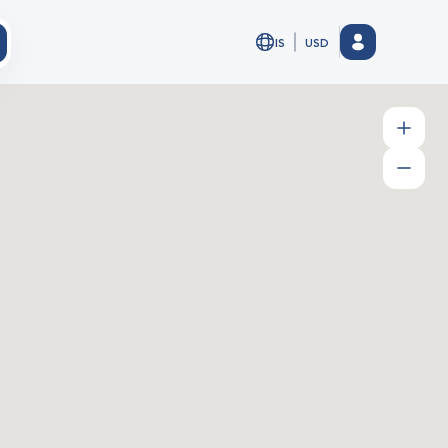
IS
USD