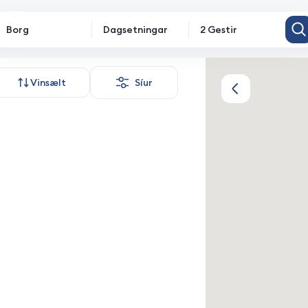
Borg
Dagsetningar
2 Gestir
Vinsælt
Síur