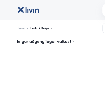
Dnipro: hótel og gistingu
Heim
Leita í Dnipro
Engar aðgengilegar valkostir