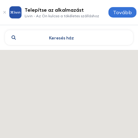
Telepítse az alkalmazást
Tovább
Livin - Az Ön kulcsa a tökéletes szálláshoz
Keresés
ház
Karaganda: szállodák és szál