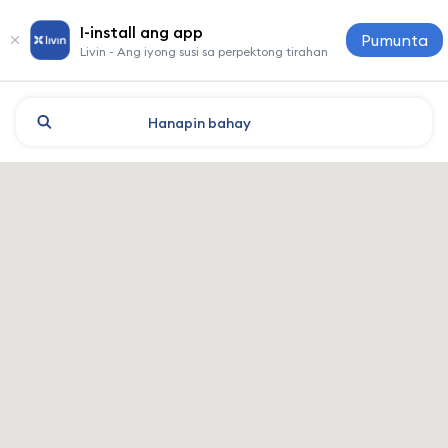
I-install ang app
Pumunta
Livin - Ang iyong susi sa perpektong tirahan
Hanapin
bahay
Odesa: mga hotel at tirahan