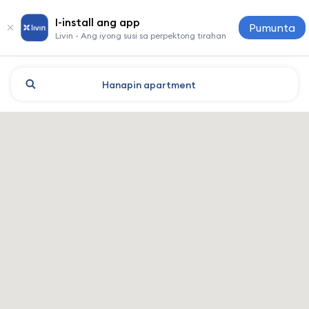
I-install ang app
Pumunta
Livin - Ang iyong susi sa perpektong tirahan
Hanapin
apartment
Dnipro: mga hotel at tirahan