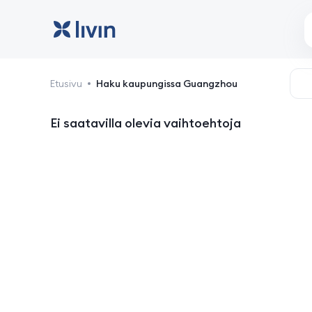
Guangzhou: hotellit ja m
Etusivu
Haku kaupungissa Guangzhou
Ei saatavilla olevia vaihtoehtoja