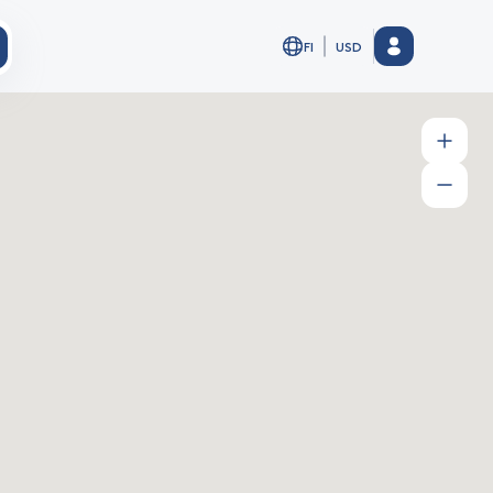
FI
USD