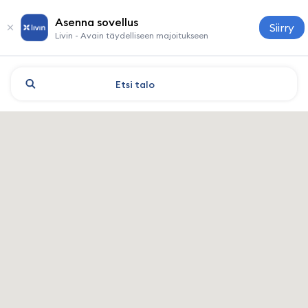
Asenna sovellus
Siirry
Livin - Avain täydelliseen majoitukseen
Etsi
talo
Shanghai: hotellit ja majoitu