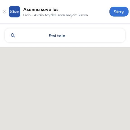
Asenna sovellus
Siirry
Livin - Avain täydelliseen majoitukseen
Etsi
talo
Aktobe: hotellit ja majoitus