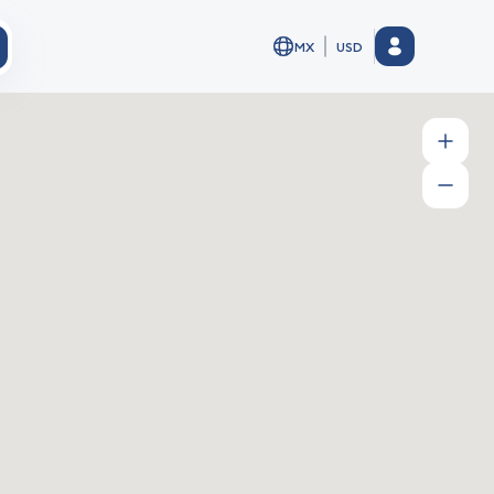
MX
USD