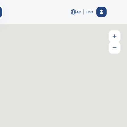
AR
USD