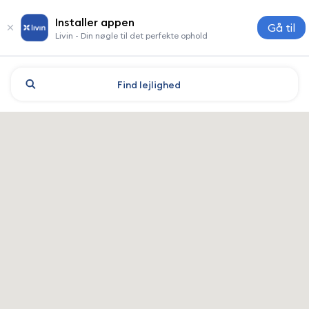
Installer appen
Gå til
Livin - Din nøgle til det perfekte ophold
Find
lejlighed
Shymkent: hoteller og indkva