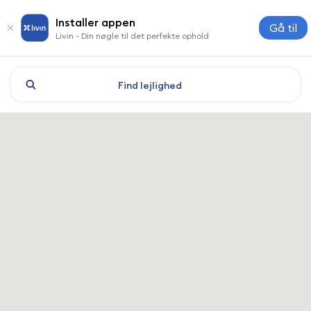
Installer appen
Gå til
Livin - Din nøgle til det perfekte ophold
Find
lejlighed
Moskva: hoteller og indkvart