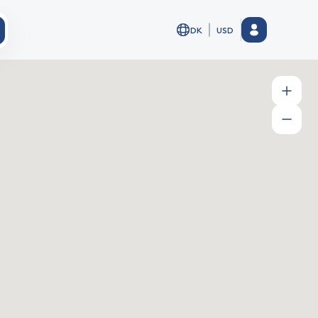
DK
USD