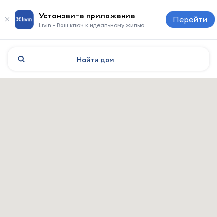
Установите приложение
Перейти
Livin - Ваш ключ к идеальному жилью
Найти
дом
Novosibirsk: hotels i allotjam