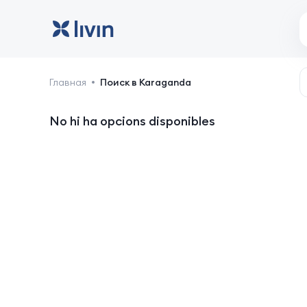
Karaganda: hotels i all
Главная
Поиск в Karaganda
No hi ha opcions disponibles