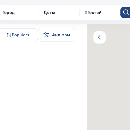
Город
Даты
2 Гостей
otjament
Populars
Фильтры