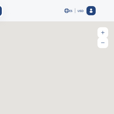
ES
USD