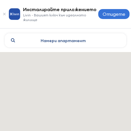
Инсталирайте приложението
Отидете
Livin - Вашият ключ към идеалното
жилище
Намери
апартамент
Киев: хотели и настаняван